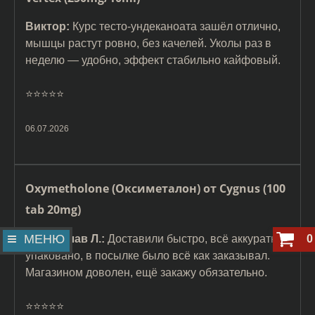
Виктор:
Курс тесто-ундеканоата зашёл отлично,
мышцы растут ровно, без качелей. Уколы раз в
неделю — удобно, эффект стабильно кайфовый.
⭐️⭐️⭐️⭐️⭐️
06.07.2026
Oxymetholone (Оксиметалон) от Cygnus (100
tab 20mg)
МЕНЮ
0
Владислав Л.:
Доставили быстро, всё аккуратно
упаковано, в посылке было всё как заказывал.
Магазином доволен, ещё закажу обязательно.
⭐️⭐️⭐️⭐️⭐️