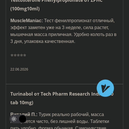
Testosterone Phenylpropionate от ZPHC
(100mg10ml)
MuscleManiac:
Тест фенилпропионат отличный,
эффект заметен уже на 3 неделе, сила растет,
мышечная масса приличная. Удобно колоть раз в
3 дня, упаковка качественная.
⭐️⭐️⭐️⭐️⭐️
22.06.2026
Turinabol от Tech Pharm Research India (100
tab 10mg)
Виталий П.:
Турик реально рабочий, масса
набирается чисто, без лишней воды. Таблетки
пить удобно, форма обычная. Самочувствие