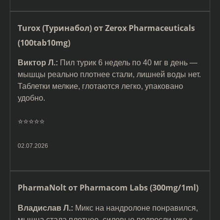
Turox (Туринабол) от Zerox Pharmaceuticals
(100tab10mg)
Виктор Л.:
Пил турик 6 недель по 40 мг в день —
мышцы реально плотнее стали, лишней воды нет.
Таблетки мелкие, глотаются легко, упаковано
удобно.
⭐️⭐️⭐️⭐️⭐️
02.07.2026
PharmaNolt от Pharmacom Labs (300mg/1ml)
Владислав Л.:
Микс на нандролоне понравился,
мышца стала плотнее, силовые подросли уже к