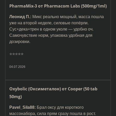
PharmaMix-3 от Pharmacom Labs (500mg/1ml)
Леонид П.:
Микс реально мощный, масса пошла
уже на второй неделе, силовые попёрли.
Сус+дека+трен в одном уколе — удобно оч.
Самочувствие норм, упаковка удобная для
дозировки.
⭐️⭐️⭐️⭐️⭐️
04.07.2026
Oxybolic (Оксиметалон) от Cooper (50 tab
50mg)
Pavel_Sila88:
Брал оксу для короткого
массонабора, сила прям сразу пошла в рост.